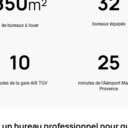
850
32
m²
bureaux équipés
de bureaux à louer
10
25
utes de la gare AIX TGV
minutes de l’Aéroport Mar
Provence
r un bureau professionnel pour q