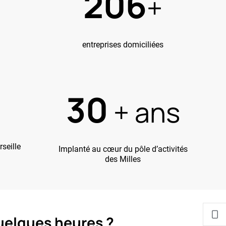
220
+
entreprises domiciliées
30
+ ans
seille
Implanté au cœur du pôle d’activités
des Milles
uelques heures ?